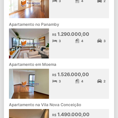
3
4
2
Apartamento no Panamby
1.290.000,00
R$
3
4
3
Apartamento em Moema
1.526.000,00
R$
3
4
2
Apartamento na Vila Nova Conceição
1.490.000,00
R$