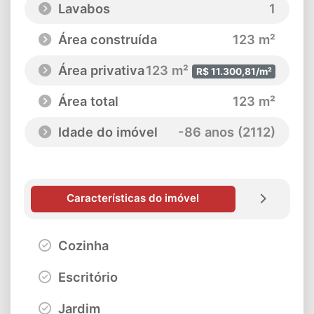
Lavabos
1
Área construída
123 m²
Área privativa
123 m²
R$ 11.300,81/m²
Área total
123 m²
Idade do imóvel
-86 anos (2112)
Características do imóvel
Cozinha
Escritório
Jardim