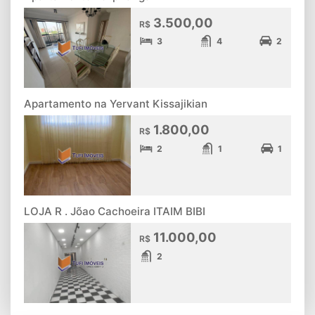
3.500,00
R$
3
4
2
Apartamento na Yervant Kissajikian
1.800,00
R$
2
1
1
LOJA R . Jõao Cachoeira ITAIM BIBI
11.000,00
R$
2