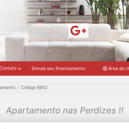
Contato
Simule seu financiamento
Área do c
tamento
Código 6952
Apartamento nas Perdizes !!