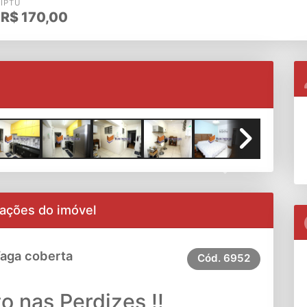
IPTU
R$
170,00
Next
ações do imóvel
Vaga coberta
Cód.
6952
 nas Perdizes !!