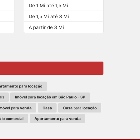
De 1 Mi até 1,5 Mi
De 1,5 Mi até 3 Mi
A partir de 3 Mi
artamento
para
locação
ais
Imóvel
para
locação
em
São Paulo - SP
Imóvel
para
venda
Casa
Casa
para
locação
dio comercial
Apartamento
para
venda