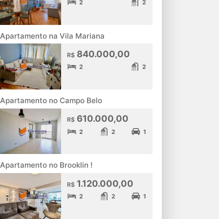
2
2
Apartamento na Vila Mariana
840.000,00
R$
2
2
Apartamento no Campo Belo
610.000,00
R$
2
2
1
Apartamento no Brooklin !
1.120.000,00
R$
2
2
1