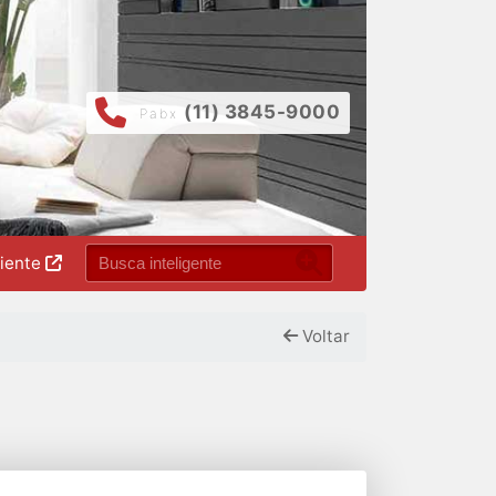
(11) 3845-9000
Pabx
liente
Voltar