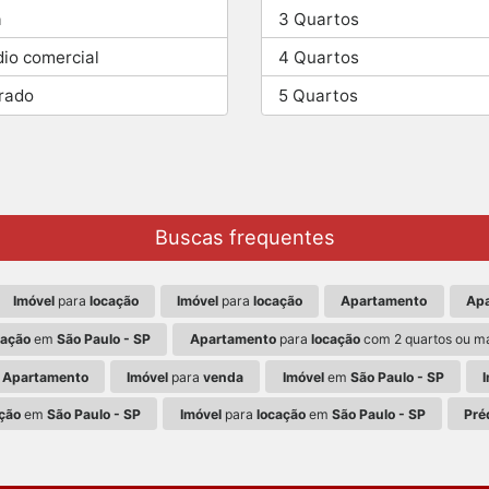
a
3 Quartos
dio comercial
4 Quartos
rado
5 Quartos
Buscas frequentes
Imóvel
para
locação
Imóvel
para
locação
Apartamento
Ap
cação
em
São Paulo - SP
Apartamento
para
locação
com 2 quartos ou m
Apartamento
Imóvel
para
venda
Imóvel
em
São Paulo - SP
ção
em
São Paulo - SP
Imóvel
para
locação
em
São Paulo - SP
Pré