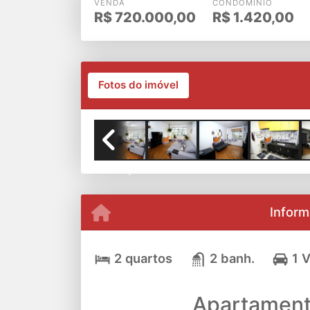
VENDA
CONDOMÍNIO
R$
720.000,00
R$
1.420,00
Fotos do imóvel
Previous
Inform
2 quartos
2 banh.
1 
Apartamento