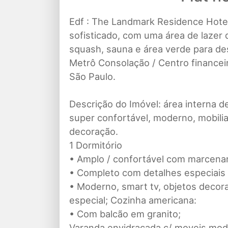
Edf : The Landmark Residence Hote
sofisticado, com uma área de lazer di
squash, sauna e área verde para de
Metrô Consolação / Centro financeir
São Paulo.
Descrição do Imóvel: área interna d
super confortável, moderno, mobili
decoração.
1 Dormitório
• Amplo / confortável com marcenar
• Completo com detalhes especiais 
• Moderno, smart tv, objetos decora
especial; Cozinha americana:
• Com balcão em granito;
Varanda envidraçada c/ moveis mod