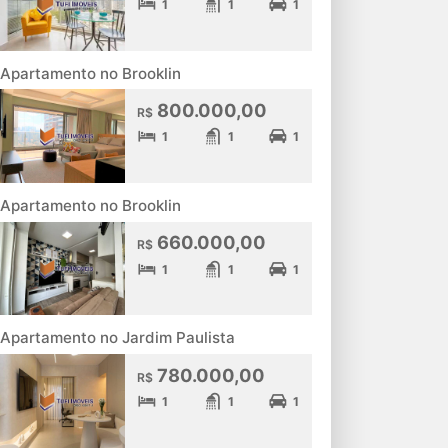
1
1
1
Apartamento no Brooklin
800.000,00
R$
1
1
1
Apartamento no Brooklin
660.000,00
R$
1
1
1
Apartamento no Jardim Paulista
780.000,00
R$
1
1
1