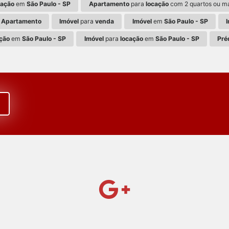
cação
em
São Paulo - SP
Apartamento
para
locação
com 2 quartos ou m
Apartamento
Imóvel
para
venda
Imóvel
em
São Paulo - SP
ção
em
São Paulo - SP
Imóvel
para
locação
em
São Paulo - SP
Pré