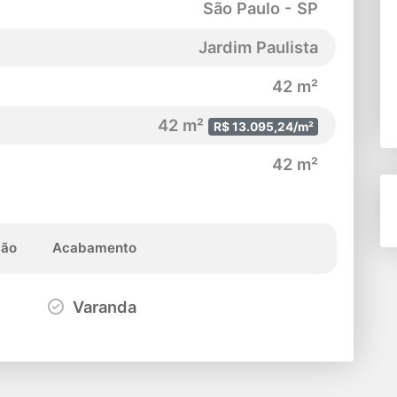
São Paulo - SP
Jardim Paulista
42 m²
42 m²
R$ 13.095,24/m²
42 m²
ção
Acabamento
Varanda