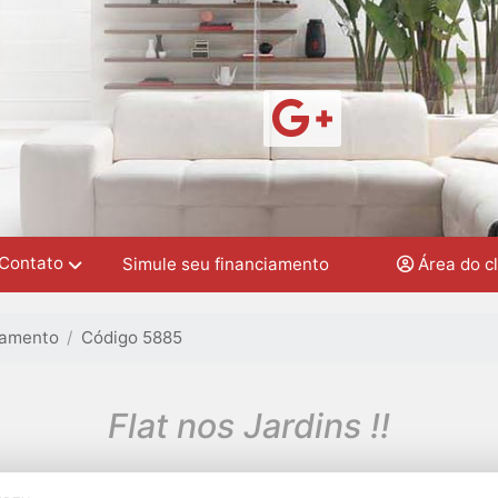
Contato
Simule seu financiamento
Área do c
tamento
Código 5885
Flat nos Jardins !!