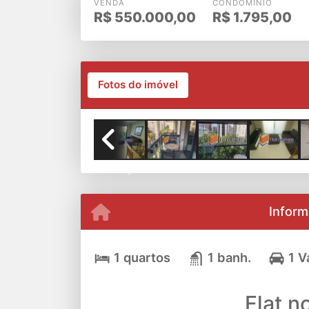
VENDA
CONDOMÍNIO
R$
550.000,00
R$
1.795,00
Fotos do imóvel
Previous
Inform
1 quartos
1 banh.
1 V
Flat n