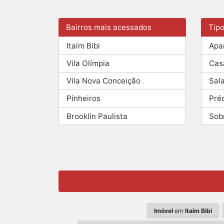
Bairros mais acessados
Tip
Itaim Bibi
Apa
Vila Olímpia
Cas
Vila Nova Conceição
Sal
Pinheiros
Pré
Brooklin Paulista
Sob
Imóvel
em
Itaim Bibi