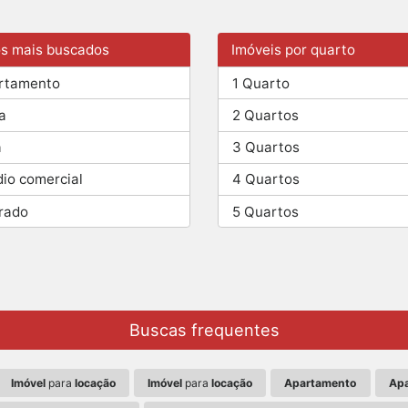
os mais buscados
Imóveis por quarto
rtamento
1 Quarto
a
2 Quartos
a
3 Quartos
dio comercial
4 Quartos
rado
5 Quartos
Buscas frequentes
Imóvel
para
locação
Imóvel
para
locação
Apartamento
Ap