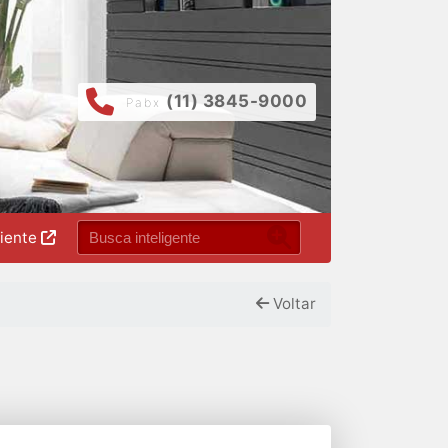
(11) 3845-9000
Pabx
liente
Voltar