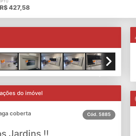
IPTU
R$
427,58
Next
ações do imóvel
aga coberta
Cód.
5885
os Jardins !!