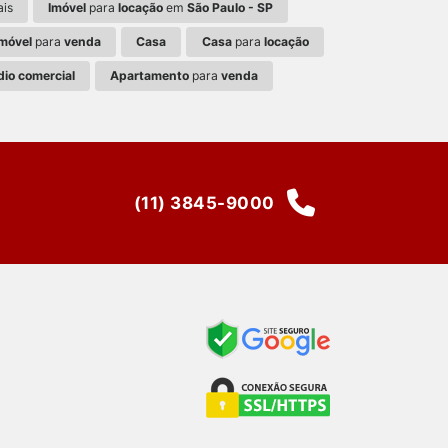
ais
Imóvel
para
locação
em
São Paulo - SP
Imóvel
para
venda
Casa
Casa
para
locação
dio comercial
Apartamento
para
venda
(11) 3845-9000