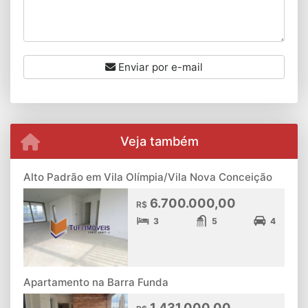
Enviar por e-mail
Veja também
Alto Padrão em Vila Olímpia/Vila Nova Conceição
6.700.000,00
R$
3
5
4
Apartamento na Barra Funda
1.431.000,00