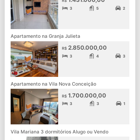
R$
3
5
2
Apartamento na Granja Julieta
2.850.000,00
R$
3
4
3
Apartamento na Vila Nova Conceição
1.700.000,00
R$
3
3
1
Vila Mariana 3 dormitórios Alugo ou Vendo