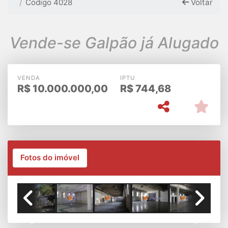
Código 4028
Voltar
Vende-se Galpão já Alugado
VENDA
IPTU
R$
10.000.000,00
R$
744,68
Fotos do imóvel
Previous
Next