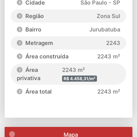
Cidade
São Paulo - SP
Região
Zona Sul
Bairro
Jurubatuba
Metragem
2243
Área construída
2243 m²
Área
2243 m²
privativa
R$ 4.458,31/m²
Área total
2243 m²
Mapa