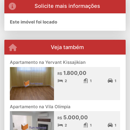
Solicite mais informações
Este imóvel foi locado
Veja também
Apartamento na Yervant Kissajikian
1.800,00
R$
2
1
1
Apartamento na Vila Olímpia
5.000,00
R$
2
1
1