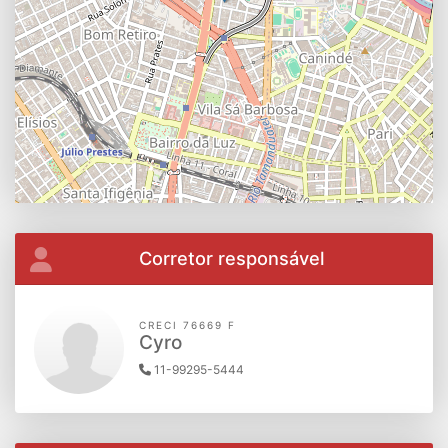
Corretor responsável
CRECI 76669 F
Cyro
11-99295-5444