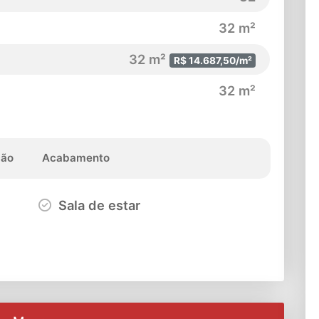
32 m²
32 m²
R$ 14.687,50/m²
32 m²
ção
Acabamento
Sala de estar