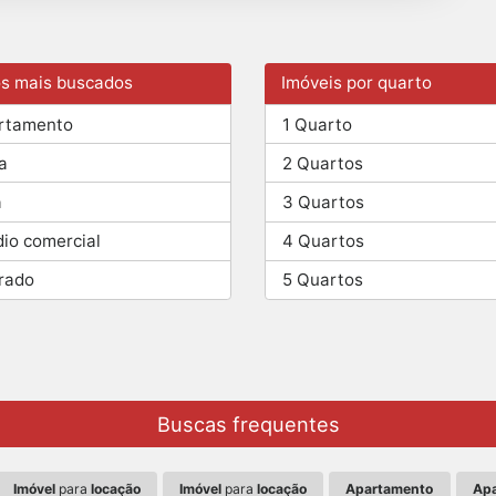
os mais buscados
Imóveis por quarto
rtamento
1 Quarto
a
2 Quartos
a
3 Quartos
dio comercial
4 Quartos
rado
5 Quartos
Buscas frequentes
Imóvel
para
locação
Imóvel
para
locação
Apartamento
Ap