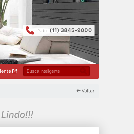
(11) 3845-9000
Pabx
liente
Voltar
Lindo!!!