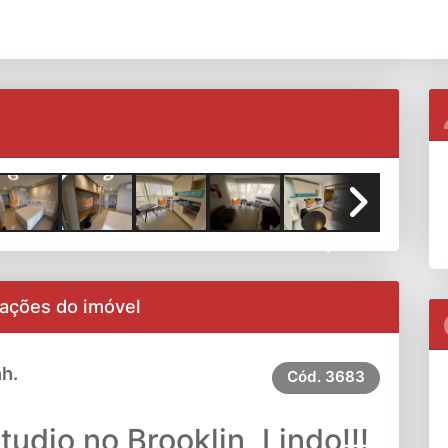
Next
ações do imóvel
h.
Cód.
3683
tudio no Brooklin, Lindo!!!