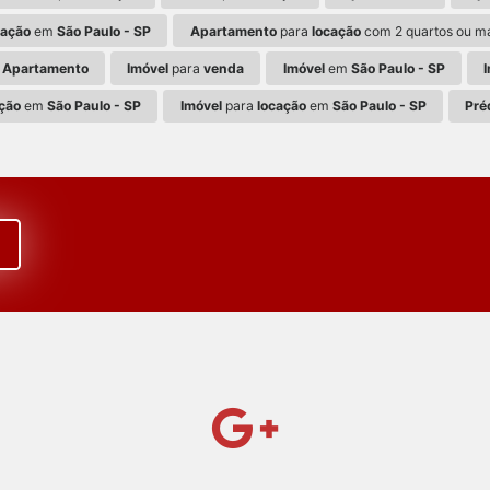
cação
em
São Paulo - SP
Apartamento
para
locação
com 2 quartos ou m
Apartamento
Imóvel
para
venda
Imóvel
em
São Paulo - SP
ção
em
São Paulo - SP
Imóvel
para
locação
em
São Paulo - SP
Pré