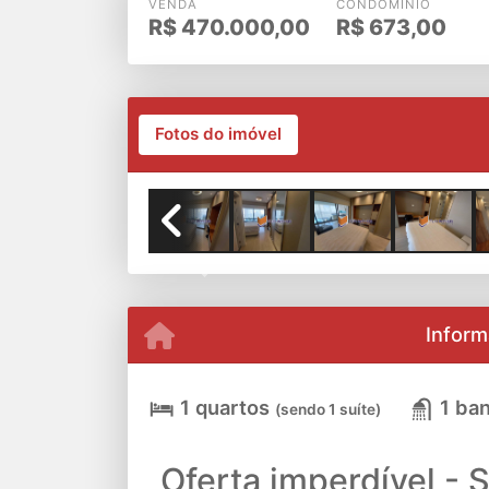
VENDA
CONDOMÍNIO
R$
470.000,00
R$
673,00
Fotos do imóvel
Previous
Inform
1 quartos
1 ban
(sendo 1 suíte)
Oferta imperdível - S