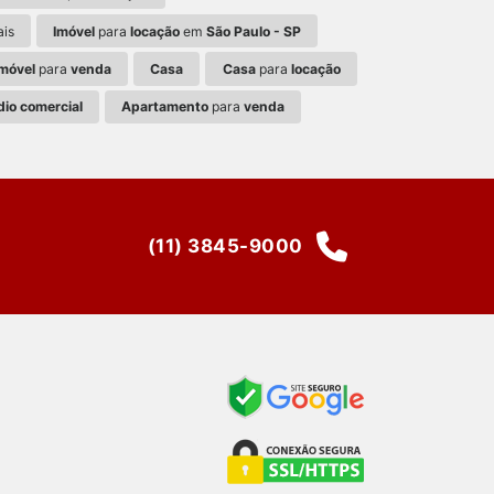
ais
Imóvel
para
locação
em
São Paulo - SP
Imóvel
para
venda
Casa
Casa
para
locação
dio comercial
Apartamento
para
venda
(11) 3845-9000