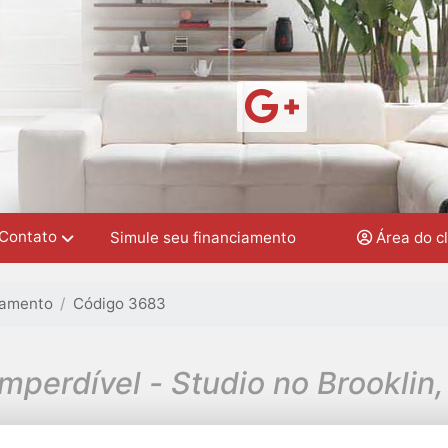
Contato
Simule seu financiamento
Área do c
tamento
Código 3683
imperdível - Studio no Brooklin, 