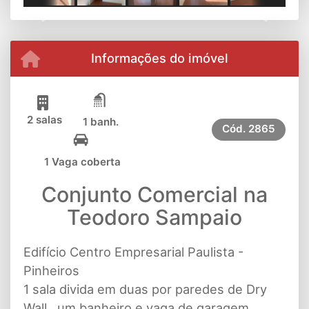
Previous
Next
Informações do imóvel
2 salas
1 banh.
Cód.
2865
1 Vaga coberta
Conjunto Comercial na
Teodoro Sampaio
Edifício Centro Empresarial Paulista -
Pinheiros
1 sala divida em duas por paredes de Dry
Wall , um banheiro e vaga de garagem