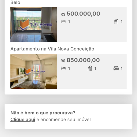
Belo
500.000,00
R$
1
1
Apartamento na Vila Nova Conceição
850.000,00
R$
1
1
1
Não é bem o que procurava?
Clique aqui
e encomende seu imóvel