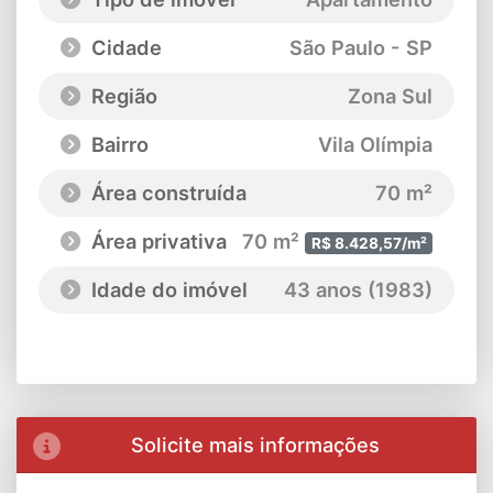
Cidade
São Paulo - SP
Região
Zona Sul
Bairro
Vila Olímpia
Área construída
70 m²
Área privativa
70 m²
R$ 8.428,57/m²
Idade do imóvel
43 anos (1983)
Solicite mais informações